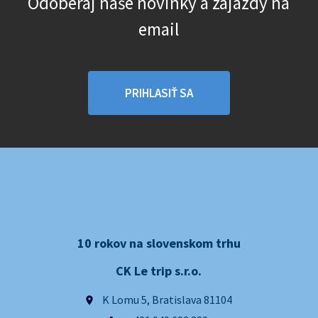
Odoberaj naše novinky a zájazdy na
email
PRIHLASIŤ SA
10 rokov na slovenskom trhu
CK Le trip s.r.o.
K Lomu 5, Bratislava 81104
place