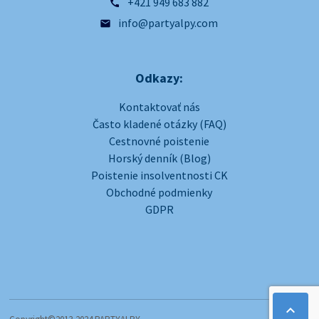
+421 949 683 882
call
info@partyalpy.com
email
Odkazy:
Kontaktovať nás
Často kladené otázky (FAQ)
Cestnovné poistenie
Horský denník (Blog)
Poistenie insolventnosti CK
Obchodné podmienky
GDPR
