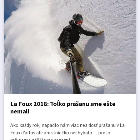
La Foux 2018: Toĺko prašanu sme ešte
nemali
Ako každy rok, napadlo nám viac nez dosť prašanu v La
Foux d’allos ale ani slniečko nechybalo… preto