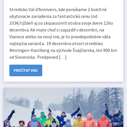
Stredisko Val d’Anniviers, kde ponúkame 2 kvalitné
ubytovacie zariadenia za fantastickú cenu (od
333€/týždeň aj so skipassom!) otvára svoje dvere 12ho
decembra. Ak mate chuť si zajazdiť v decembri, na
Vianoce alebo na nový rok, je to pravdepodobne váša
najlepšia varianta. 19 decembra otvori stredisko
Meiringen-Hasliberg na východe Švajčiarska, len 900 km
od Slovenska. Predpoveď […]
PREČÍTAŤ VIAC