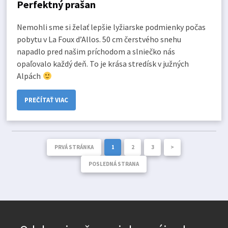
Perfektný prašan
Nemohli sme si želať lepšie lyžiarske podmienky počas
pobytu v La Foux d’Allos. 50 cm čerstvého snehu
napadlo pred našim príchodom a slniečko nás
opaľovalo každý deň. To je krása stredísk v južných
Alpách
PREČÍTAŤ VIAC
PRVÁ STRÁNKA
1
2
3
>
POSLEDNÁ STRANA