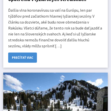
Ďalšia vlna koronavírusu sa valí na Európu, len par
týždňov pred začiatkom hlavnej lyžiarskej sezóny. V
článku sa dozviete, aké budu nove obmedzenia v
Rakúsku. Všetci dúfame, že tento rok sa bude dať jazdiť a
nie len na Slovenských svahoch. Aj keď si už lyžiarske
strediska nemožu finančne dovoliť ďalšiu hluchú
sezónu, vlády môžu sprísniť […]
PREČÍTAŤ VIAC