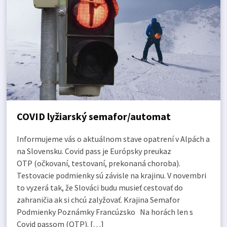
COVID lyžiarský semafor/automat
Informujeme vás o aktuálnom stave opatrení v Alpách a
na Slovensku. Covid pass je Európsky preukaz
OTP (očkovaní, testovaní, prekonaná choroba).
Testovacie podmienky sú závisle na krajinu. V novembri
to vyzerá tak, že Slováci budu musieť cestovať do
zahraničia ak si chcú zalyžovať. Krajina Semafor
Podmienky Poznámky Francúzsko Na horách len s
Covid passom (OTP). […]