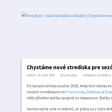
Chystáme nové strediska pre sez
Dátum: 20. júna 2021
By
partyalpy
Kategórie produktov
Po katastrofickej sezóne 2020, kedy boli všetky s
novými strediskami vo
Francúzsku
,
Rakúsku
a
Švaj
vždý výhodne balíky spojené so skipassom. Balíky s
Samozrejme sme si vedomí, ze plány sa v tejto do