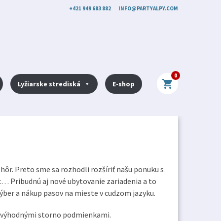
+421 949 683 882
INFO@PARTYALPY.COM
0
shopping_cart
Lyžiarske strediská
E-shop
hôr. Preto sme sa rozhodli rozšíriť našu ponuku s
tc… Pribudnú aj nové ubytovanie zariadenia a to
ť výber a nákup pasov na mieste v cudzom jazyku.
 výhodnými storno podmienkami.