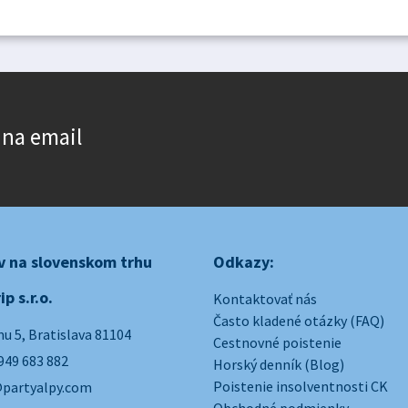
 na email
v na slovenskom trhu
Odkazy:
ip s.r.o.
Kontaktovať nás
Často kladené otázky (FAQ)
u 5, Bratislava 81104
Cestnovné poistenie
949 683 882
Horský denník (Blog)
Poistenie insolventnosti CK
partyalpy.com