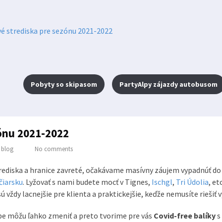
Pobyty so skipasom
PartyAlpy zájazdy autobusom
ónu 2021-2022
:
blog
No comments
trediska a hranice zavreté, očakávame masívny záujem vypadnúť do 
čiarsku
. Lyžovať s nami budete mocť v Tignes,
Ischgl
,
Tri Údolia
, e
ú vždy lacnejšie pre klienta a praktickejšie, keďže nemusíte rieši
be môžu ľahko zmeniť a preto tvorime pre vás
Covid-free balíky
s