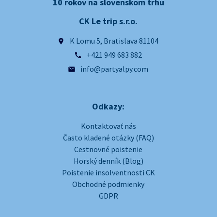
10 rokov na slovenskom trhu
CK Le trip s.r.o.
K Lomu 5, Bratislava 81104
place
+421 949 683 882
call
info@partyalpy.com
email
Odkazy:
Kontaktovať nás
Často kladené otázky (FAQ)
Cestnovné poistenie
Horský denník (Blog)
Poistenie insolventnosti CK
Obchodné podmienky
GDPR