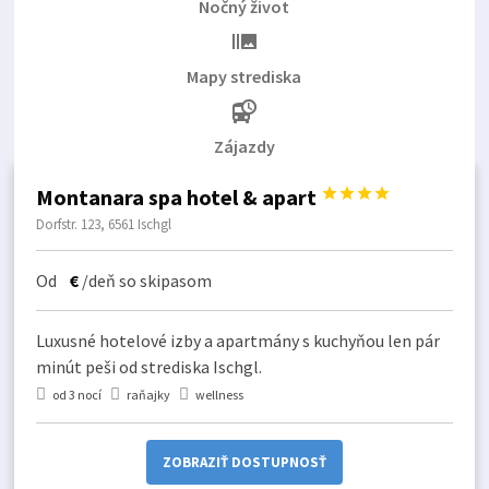
Nočný život
burst_mode
Mapy strediska
departure_board
Zájazdy
Montanara spa hotel & apart




Dorfstr. 123, 6561 Ischgl
Od
€
/deň so skipasom
Luxusné hotelové izby a apartmány s kuchyňou len pár
minút peši od strediska Ischgl.
od 3 nocí
raňajky
wellness
ZOBRAZIŤ DOSTUPNOSŤ