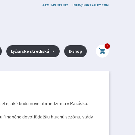
+421 949 683 882
INFO@PARTYALPY.COM
0
shopping_cart
Lyžiarske strediská
E-shop
zviete, aké budu nove obmedzenia v Rakúsku.
žu finančne dovoliť ďalšiu hluchú sezónu, vlády