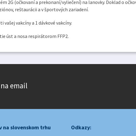
ém 2G (očkovaní a prekonaní/vyliečení) na lanovky. Doklad o očko
ziónov, reštaurácii a v športových zariadení.
i vašej vakcíny a 1 dávkové vakcíny.
tie úst a nosa respirátorom FFP2.
 na email
v na slovenskom trhu
Odkazy: