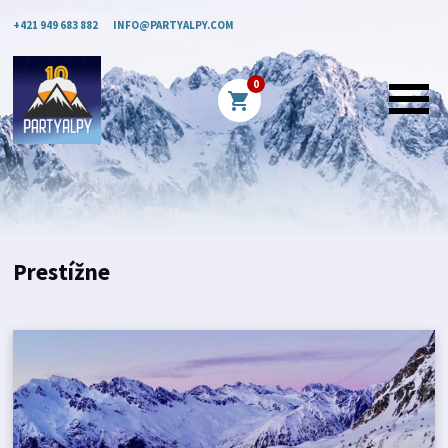
+421 949 683 882
INFO@PARTYALPY.COM
0
shopping_cart
Prestížne