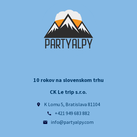
10 rokov na slovenskom trhu
CK Le trip s.r.o.
K Lomu 5, Bratislava 81104
place
+421 949 683 882
call
info@partyalpy.com
email