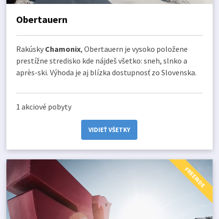
Obertauern
Rakúsky
Chamonix
, Obertauern je vysoko položene
prestížne stredisko kde nájdeš všetko: sneh, slnko a
après-ski. Výhoda je aj blízka dostupnosť zo Slovenska.
1 akciové pobyty
VIDIEŤ VŠETKY
FREERIDE