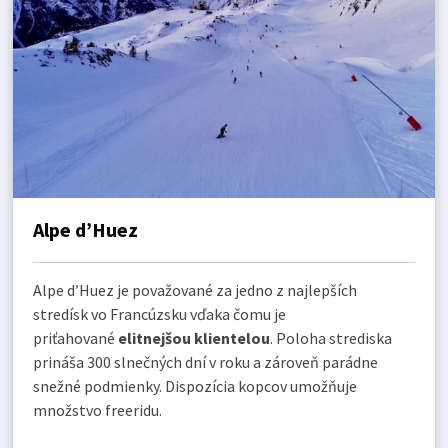
Alpe d’Huez
Alpe d’Huez je považované za jedno z najlepších
stredísk vo Francúzsku vďaka čomu je
priťahované
elitnejšou klientelou
. Poloha strediska
prináša 300 slnečných dní v roku a zároveň parádne
snežné podmienky. Dispozícia kopcov umožňuje
množstvo freeridu.