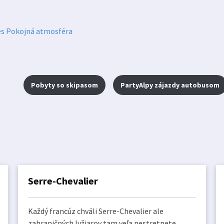
Pobyty so skipasom
PartyAlpy zájazdy autobusom
Serre-Chevalier
Každý francúz chváli Serre-Chevalier ale
zahraničných lyžiarov tam veľa nestretnete.