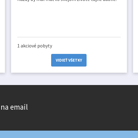
1 akciové pobyty
VIDIEŤ VŠETKY
 na email