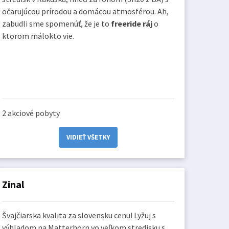
očarujúcou prírodou
a domácou atmosférou. Ah,
zabudli sme spomenúť, že je to
freeride ráj
o
ktorom málokto vie.
2 akciové pobyty
VIDIEŤ VŠETKY
Zinal
Švajčiarska kvalita za slovensku cenu! Lyžuj s
výhladom na Matterhorn vo veľkom stredisku s