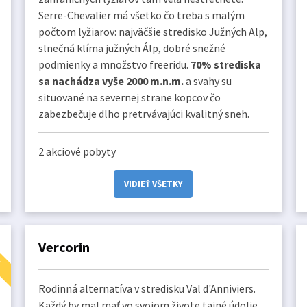
Serre-Chevalier má všetko čo treba s malým
počtom lyžiarov: najväčšie stredisko Južných Alp,
slnečná klíma južných Álp, dobré snežné
podmienky a množstvo freeridu.
70% strediska
sa nachádza vyše 2000 m.n.m.
a svahy su
situované na severnej strane kopcov čo
zabezbečuje dlho pretrvávajúci kvalitný sneh.
2 akciové pobyty
VIDIEŤ VŠETKY
E
Vercorin
Rodinná alternatíva v stredisku Val d'Anniviers.
Každý by mal mať vo svojom živote tajné údolie.