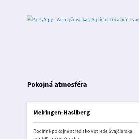
Pokojná atmosféra
Meiringen-Hasliberg
Rodinné pokojné stredisko v strede Švajčiarska
len 100 km od Zurichu.