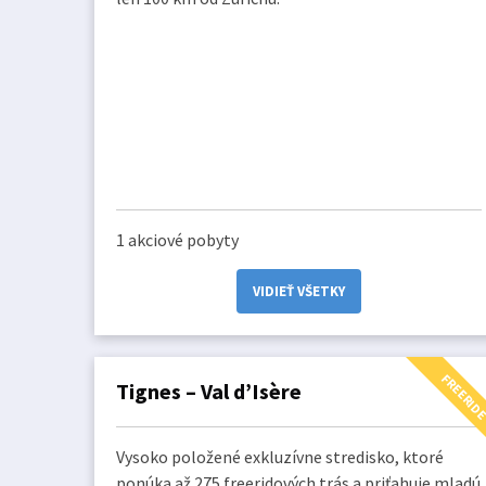
1 akciové pobyty
VIDIEŤ VŠETKY
FREERID
Tignes – Val d’Isère
Vysoko položené exkluzívne stredisko, ktoré
ponúka až 275 freeridových trás a priťahuje mladú