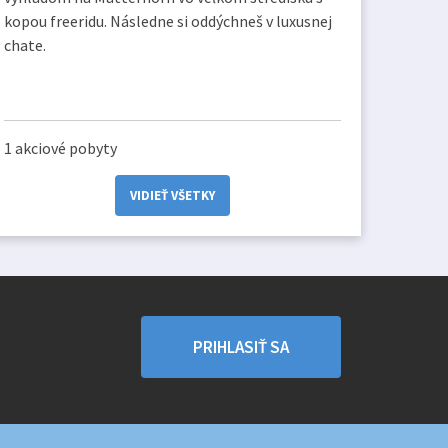
kopou freeridu. Následne si oddýchneš v luxusnej
chate.
1 akciové pobyty
VIDIEŤ VŠETKY
PRIHLASIŤ SA