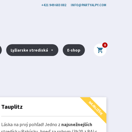
+421 949 683 882
INFO@PARTYALPY.COM
0
shopping_cart
Lyžiarske strediská
E-shop
NAJBLIŽŠIE
Tauplitz
Láska na prvý pohľad! Jedno z
najsnežnejších
stredísk v Rakúsku, hneď za rohom (3h20 z BA) s